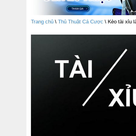
Trang chủ
\
Thủ Thuật Cá Cược
\ Kèo tài xỉu 