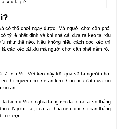
tài xỉu là gì?
gì?
ì và có thể chơi ngay được. Mà người chơi cần phải
u có tỷ lệ nhất định và khi nhà cái đưa ra kèo tài xỉu
 xỉu như thế nào. Nếu không hiểu cách đọc kèo thì
y là các kèo tài xỉu mà người chơi cần phải nắm rõ.
à tài xỉu ½ . Với kèo này kết quả sẽ là người chơi
 lên thì người chơi sẽ ăn kèo. Còn nếu đặt cửa xỉu
 xỉu ăn.
 là tài xỉu ½ có nghĩa là người đặt cửa tài sẽ thắng
 thua. Ngược lại, của tài thua nếu tổng số bàn thắng
 tiền cược.