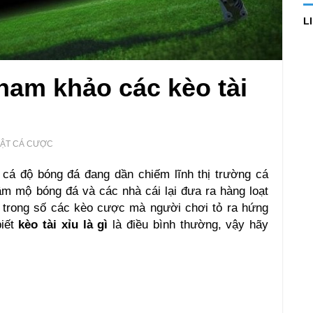
L
Tham khảo các kèo tài
UẬT CÁ CƯỢC
 cá độ bóng đá đang dần chiếm lĩnh thị trường cá
âm mộ bóng đá và các nhà cái lại đưa ra hàng loạt
t trong số các kèo cược mà người chơi tỏ ra hứng
biết
kèo tài xỉu là gì
là điều bình thường, vậy hãy