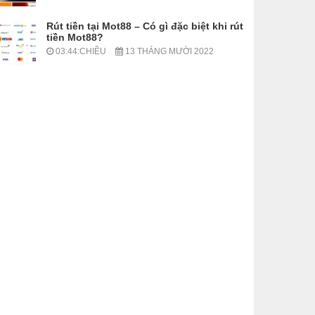
Rút tiền tại Mot88 – Có gì đặc biệt khi rút
tiền Mot88?
03:44:CHIỀU
13 THÁNG MƯỜI 2022