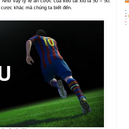
 Như vậy tỷ lệ ăn cược của kèo tài xỉu là 50 – 50.
o cược khác mà chúng ta biết đến.