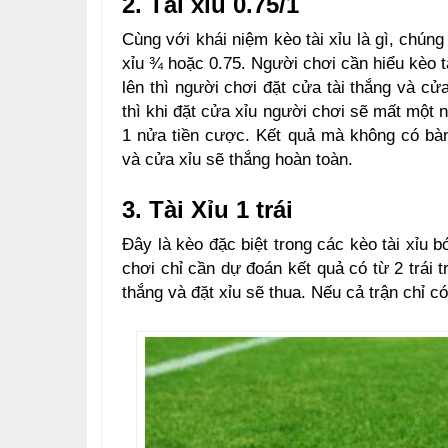
2. Tài xỉu 0.75/1
Cùng với khái niệm kèo tài xỉu là gì, chúng
xỉu ¾ hoặc 0.75. Người chơi cần hiểu kèo t
lên thì người chơi đặt cửa tài thắng và cử
thì khi đặt cửa xỉu người chơi sẽ mất một 
1 nửa tiền cược. Kết quả mà không có bàn
và cửa xỉu sẽ thắng hoàn toàn.
3. Tài Xỉu 1 trái
Đây là kèo đặc biệt trong các kèo tài xỉu 
chơi chỉ cần dự đoán kết quả có từ 2 trái tr
thắng và đặt xỉu sẽ thua. Nếu cả trận chỉ có