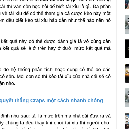
 thì vẫn cần học hỏi để biết tài xỉu là gì. Đa phần
về tài xỉu để có thể tham gia cá cược kèo này một
m đều biết kèo tài xỉu hấp dẫn như thế nào nên nó
kết quả này có thể được đánh giá là vô cùng cân
m kết quả sẽ là ở trên hay ở dưới mức kết quả mà
à do hệ thống phân tích hoặc cũng có thể do các
có sẵn. Mỗi con số thì kèo tài xỉu của nhà cái sẽ có
rận nào.
í quyết thắng Craps một cách nhanh chóng
y định như sau: tài là mức trên mà nhà cái đưa ra và
 chúng ta đều thấy khi chơi tài xỉu thì người chơi