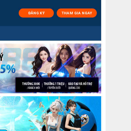
ĐĂNG KÝ
THAM GIA NGAY