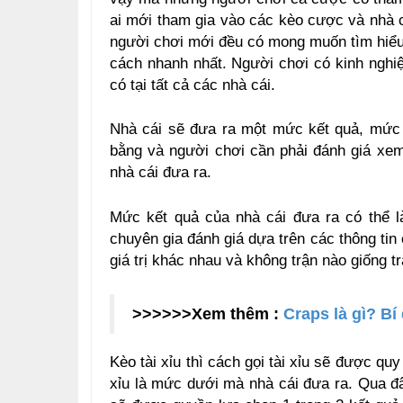
ai mới tham gia vào các kèo cược và nhà cái
người chơi mới đều có mong muốn tìm hiểu 
cách nhanh nhất. Người chơi có kinh nghiệ
có tại tất cả các nhà cái.
Nhà cái sẽ đưa ra một mức kết quả, mức 
bằng và người chơi cần phải đánh giá xe
nhà cái đưa ra.
Mức kết quả của nhà cái đưa ra có thể l
chuyên gia đánh giá dựa trên các thông tin 
giá trị khác nhau và không trận nào giống t
>>>>>>Xem thêm :
Craps là gì? B
Kèo tài xỉu thì cách gọi tài xỉu sẽ được qu
xỉu là mức dưới mà nhà cái đưa ra. Qua đây