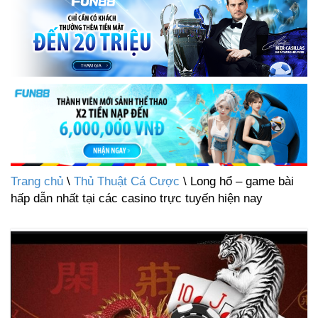
Trang chủ
\
Thủ Thuật Cá Cược
\ Long hổ – game bài
hấp dẫn nhất tại các casino trực tuyến hiện nay