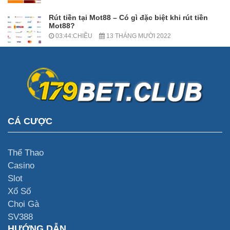
Rút tiền tại Mot88 – Có gì đặc biệt khi rút tiền
Mot88?
03:44:CHIỀU
13 THÁNG MƯỜI 2022
CÁ CƯỢC
Thể Thao
Casino
Slot
Xổ Số
Chọi Gà
SV388
HƯỚNG DẪN