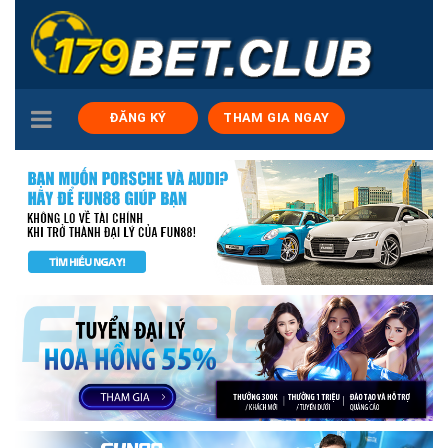
TOGGLE
ĐĂNG KÝ
THAM GIA NGAY
NAVIGATION