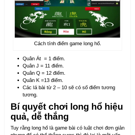
Cách tính điểm game long hổ.
Quân Át = 1 điểm.
Quân J = 11 điểm.
Quân Q = 12 điểm.
Quân K =13 điểm.
Các lá bài từ 2 – 10 sẽ có số điểm tương
tương.
Bí quyết chơi long hổ hiệu
quả, dễ thắng
Tuy rằng long hổ là game bài có luật chơi đơn giản