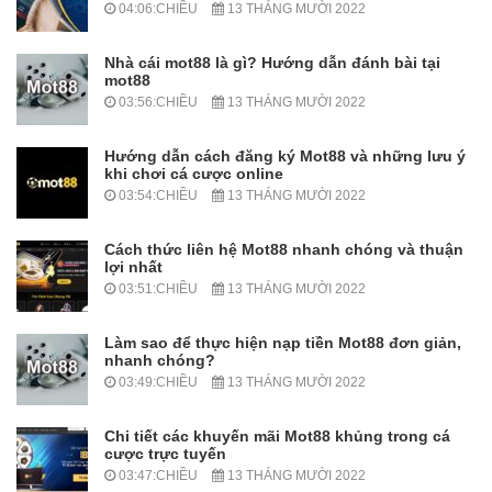
04:06:CHIỀU
13 THÁNG MƯỜI 2022
Nhà cái mot88 là gì? Hướng dẫn đánh bài tại
mot88
03:56:CHIỀU
13 THÁNG MƯỜI 2022
Hướng dẫn cách đăng ký Mot88 và những lưu ý
khi chơi cá cược online
03:54:CHIỀU
13 THÁNG MƯỜI 2022
Cách thức liên hệ Mot88 nhanh chóng và thuận
lợi nhất
03:51:CHIỀU
13 THÁNG MƯỜI 2022
Làm sao để thực hiện nạp tiền Mot88 đơn giản,
nhanh chóng?
03:49:CHIỀU
13 THÁNG MƯỜI 2022
Chi tiết các khuyến mãi Mot88 khủng trong cá
cược trực tuyến
03:47:CHIỀU
13 THÁNG MƯỜI 2022