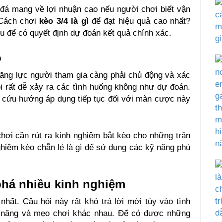
 đá mang về lợi nhuận cao nếu người chơi biết vận
Cách chơi
kèo 3/4 là gì
để đạt hiệu quả cao nhất?
ểu để có quyết định dự đoán kết quả chính xác.
o
ăng lực người tham gia càng phải chủ động và xác
dõi rất dễ xảy ra các tình huống không như dự đoán.
n cứu hướng áp dụng tiếp tục đối với màn cược này
chơi cần rút ra kinh nghiệm bắt kèo cho những trận
nghiệm kèo chẵn lẻ là gì để sử dụng các kỹ năng phù
phá nhiều kinh nghiệm
nhất. Câu hỏi này rất khó trả lời mới tùy vào tình
ỹ năng và mẹo chơi khác nhau. Để có được những