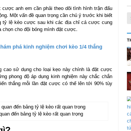
t cược anh em cần phải theo dõi tình hình trận đấu
ng. Một vấn đề quan trọng cần chú ý trước khi biết
g tỷ lệ kèo cược sau khi các địa chỉ cá cược cung
 chọn cho đội bóng mình đặt cược.
T
 Khám phá kinh nghiệm chơi kèo 1/4 thắng
g cao sử dụng cho loại kẹo này chính là đặt cược
vững phong độ áp dụng kinh nghiệm này chắc chắn
iến thắng mỗi lần đặt cược có thể lên tới 90% tùy
 quan đến bảng tỷ lệ kèo rất quan trọng
gì?