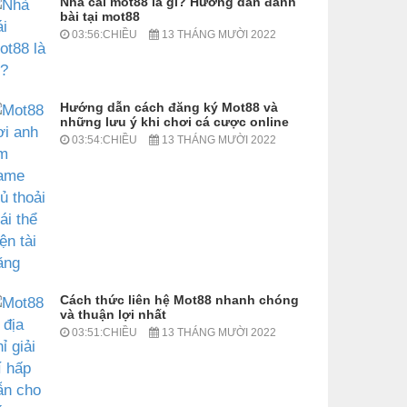
Nhà cái mot88 là gì? Hướng dẫn đánh
bài tại mot88
03:56:CHIỀU
13 THÁNG MƯỜI 2022
Hướng dẫn cách đăng ký Mot88 và
những lưu ý khi chơi cá cược online
03:54:CHIỀU
13 THÁNG MƯỜI 2022
Cách thức liên hệ Mot88 nhanh chóng
và thuận lợi nhất
03:51:CHIỀU
13 THÁNG MƯỜI 2022