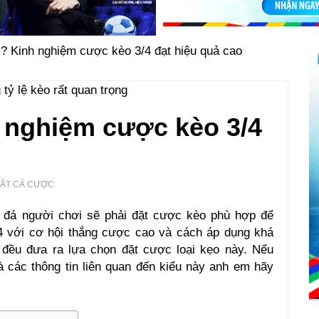
gì? Kinh nghiệm cược kèo 3/4 đạt hiệu quả cao
h nghiệm cược kèo 3/4
UẬT CÁ CƯỢC
 đá người chơi sẽ phải đặt cược kèo phù hợp để
/4 với cơ hội thắng cược cao và cách áp dụng khá
đều đưa ra lựa chọn đặt cược loại kẹo này. Nếu
 các thông tin liên quan đến kiểu này anh em hãy
.