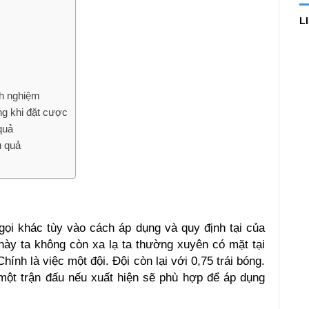
L
nh nghiệm
g khi đặt cược
quả
u quả
gọi khác tùy vào cách áp dụng và quy định tại của
này ta không còn xa lạ ta thường xuyên có mặt tại
Chính là việc một đội. Đội còn lại với 0,75 trái bóng.
 một trận đấu nếu xuất hiện sẽ phù hợp để áp dụng