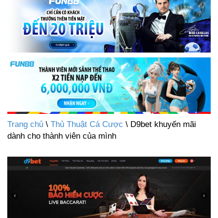
Trang chủ
\
Thủ Thuật Cá Cược
\ D9bet khuyến mãi
dành cho thành viên của mình