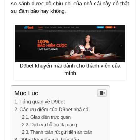
so sánh được độ chịu chi của nhà cái này có thật
sự đảm bảo hay không.
D9bet khuyến mãi dành cho thành viên của
mình
Mục Lục
Tổng quan về D9bet
Các ưu điểm của D9bet nhà cái
Giao diện trực quan
Dịch vụ hỗ trợ đa dạng
Thanh toán rút gửi tiền an toàn
D9bet khuyến mãi hấp dẫn