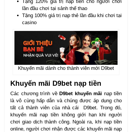
Tặng 120% giá trị nạp tiền cho người chơi
lần đầu chơi tại sảnh thể thao
Tặng 100% giá trị nạp thẻ lần đầu khi chơi tại
casino
Khuyến mãi dành cho thành viên mới D9bet
Khuyến mãi D9bet nạp tiền
Các chương trình về
D9bet khuyến mãi
nạp tiền
là vô cùng hấp dẫn và chúng được áp dụng cho
tất cả thành viên của nhà cái D9bet. Trong đó,
khuyến mãi nạp tiền không giới hạn khi người
chơi giao dịch thành công. Ngoài ra, khi nạp tiền
online, người chơi nhận được các khuyến mãi nạp