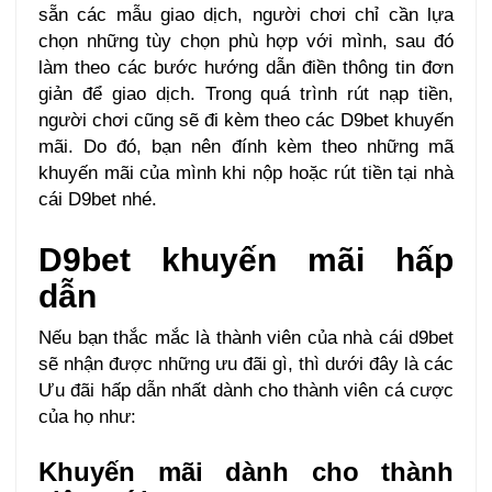
sẵn các mẫu giao dịch, người chơi chỉ cần lựa
chọn những tùy chọn phù hợp với mình, sau đó
làm theo các bước hướng dẫn điền thông tin đơn
giản để giao dịch. Trong quá trình rút nạp tiền,
người chơi cũng sẽ đi kèm theo các D9bet khuyến
mãi. Do đó, bạn nên đính kèm theo những mã
khuyến mãi của mình khi nộp hoặc rút tiền tại nhà
cái D9bet nhé.
D9bet khuyến mãi hấp
dẫn
Nếu bạn thắc mắc là thành viên của nhà cái d9bet
sẽ nhận được những ưu đãi gì, thì dưới đây là các
Ưu đãi hấp dẫn nhất dành cho thành viên cá cược
của họ như:
Khuyến mãi dành cho thành