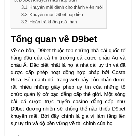
Khuyến mãi dành cho thành viên mới
Khuyến mãi D9bet nạp tiền
Hoàn trả không giới hạn
Tổng quan về D9bet
Về cơ bản, D9bet thuộc top những nhà cái quốc tế
hàng đầu của cả thị trường cá cược châu Âu và
châu Á. Đặc biệt nhất là họ là nhà cái uy tín và đã
được cấp phép hoạt động hợp pháp bởi Costa
Rica. Bên cạnh đó, trang web này còn nhận được
rất nhiều những giấy phép uy tín của những tổ
chức quản lý cờ bạc đẳng cấp thế giới. Một sòng
bài cá cược trực tuyến casino đẳng cấp như
D9bet đương nhiên sẽ không thể nào thiếu D9bet
khuyến mãi. Bởi đây chính là gia vị làm tăng lên
sự uy tín và độ bền vững về tài chính của họ