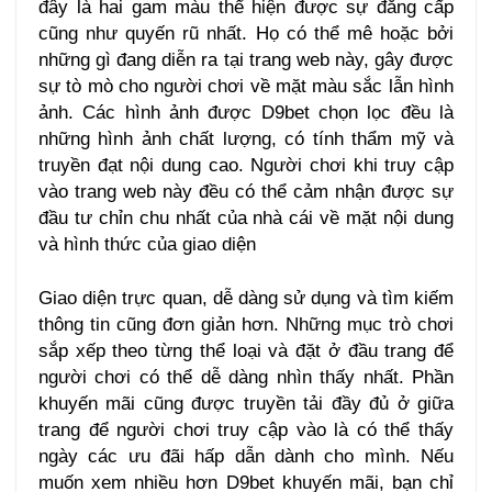
đây là hai gam màu thể hiện được sự đẳng cấp
cũng như quyến rũ nhất. Họ có thể mê hoặc bởi
những gì đang diễn ra tại trang web này, gây được
sự tò mò cho người chơi về mặt màu sắc lẫn hình
ảnh. Các hình ảnh được D9bet chọn lọc đều là
những hình ảnh chất lượng, có tính thẩm mỹ và
truyền đạt nội dung cao. Người chơi khi truy cập
vào trang web này đều có thể cảm nhận được sự
đầu tư chỉn chu nhất của nhà cái về mặt nội dung
và hình thức của giao diện
Giao diện trực quan, dễ dàng sử dụng và tìm kiếm
thông tin cũng đơn giản hơn. Những mục trò chơi
sắp xếp theo từng thể loại và đặt ở đầu trang để
người chơi có thể dễ dàng nhìn thấy nhất. Phần
khuyến mãi cũng được truyền tải đầy đủ ở giữa
trang để người chơi truy cập vào là có thể thấy
ngày các ưu đãi hấp dẫn dành cho mình. Nếu
muốn xem nhiều hơn D9bet khuyến mãi, bạn chỉ