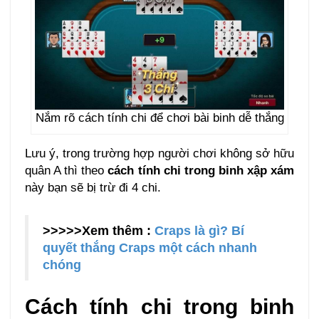
Nắm rõ cách tính chi để chơi bài binh dễ thắng
Lưu ý, trong trường hợp người chơi không sở hữu
quân A thì theo
cách tính chi trong binh xập xám
này bạn sẽ bị trừ đi 4 chi.
>>>>>Xem thêm :
Craps là gì? Bí
quyết thắng Craps một cách nhanh
chóng
Cách tính chi trong binh