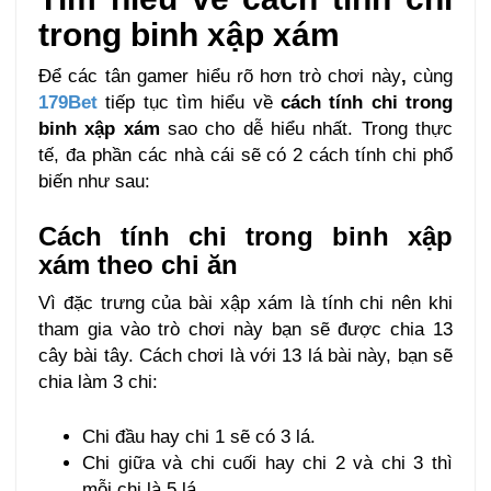
trong binh xập xám
Để các tân gamer hiểu rõ hơn trò chơi này
,
cùng
179Bet
tiếp tục tìm hiểu về
cách tính chi trong
binh xập xám
sao cho dễ hiểu nhất. Trong thực
tế, đa phần các nhà cái sẽ có 2 cách tính chi phổ
biến như sau:
Cách tính chi trong binh xập
xám theo chi ăn
Vì đặc trưng của bài xập xám là tính chi nên khi
tham gia vào trò chơi này bạn sẽ được chia 13
cây bài tây. Cách chơi là với 13 lá bài này, bạn sẽ
chia làm 3 chi:
Chi đầu hay chi 1 sẽ có 3 lá.
Chi giữa và chi cuối hay chi 2 và chi 3 thì
mỗi chi là 5 lá.