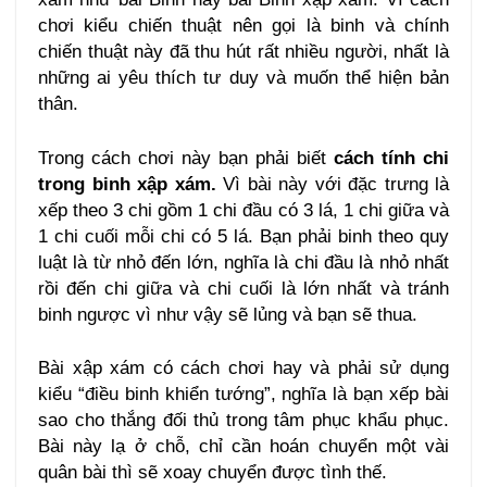
chơi kiểu chiến thuật nên gọi là binh và chính
chiến thuật này đã thu hút rất nhiều người, nhất là
những ai yêu thích tư duy và muốn thể hiện bản
thân.
Trong cách chơi này bạn phải biết
cách tính chi
trong binh xập xám.
Vì bài này với đặc trưng là
xếp theo 3 chi gồm 1 chi đầu có 3 lá, 1 chi giữa và
1 chi cuối mỗi chi có 5 lá. Bạn phải binh theo quy
luật là từ nhỏ đến lớn, nghĩa là chi đầu là nhỏ nhất
rồi đến chi giữa và chi cuối là lớn nhất và tránh
binh ngược vì như vậy sẽ lủng và bạn sẽ thua.
Bài xập xám có cách chơi hay và phải sử dụng
kiểu “điều binh khiển tướng”, nghĩa là bạn xếp bài
sao cho thắng đối thủ trong tâm phục khẩu phục.
Bài này lạ ở chỗ, chỉ cần hoán chuyển một vài
quân bài thì sẽ xoay chuyển được tình thế.