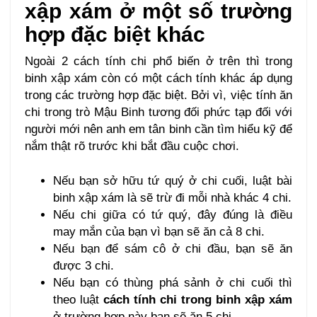
xập xám ở một số trường
hợp đặc biệt khác
Ngoài 2 cách tính chi phổ biến ở trên thì trong
binh xập xám còn có một cách tính khác áp dụng
trong các trường hợp đặc biệt. Bởi vì, việc tính ăn
chi trong trò Mậu Binh tương đối phức tạp đối với
người mới nên anh em tân binh cần tìm hiểu kỹ để
nắm thật rõ trước khi bắt đầu cuộc chơi.
Nếu bạn sở hữu tứ quý ở chi cuối, luật bài
binh xập xám là sẽ trừ đi mỗi nhà khác 4 chi.
Nếu chi giữa có tứ quý, đây đúng là điều
may mắn của bạn vì bạn sẽ ăn cả 8 chi.
Nếu bạn để sám cô ở chi đầu, bạn sẽ ăn
được 3 chi.
Nếu bạn có thùng phá sảnh ở chi cuối thì
theo luật
cách tính chi trong binh xập xám
ở trường hợp này bạn sẽ ăn 5 chi.