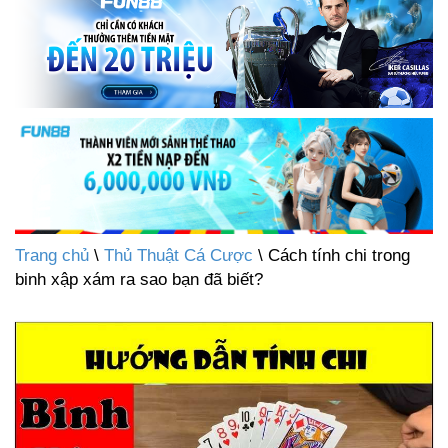
Trang chủ
\
Thủ Thuật Cá Cược
\ Cách tính chi trong
binh xập xám ra sao bạn đã biết?