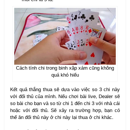
Cách tính chi trong binh xập xám cũng không
quá khó hiểu
Kết quả thắng thua sẽ dựa vào việc so 3 chi này
với đối thủ của mình. Nếu chơi bài live, Dealer sẽ
so bài cho bạn và so từ chi 1 đến chi 3 với nhà cái
hoặc với đối thủ. Sẽ xảy ra trường hợp, bạn có
thể ăn đối thủ này ở chi này lại thua ở chi khác.