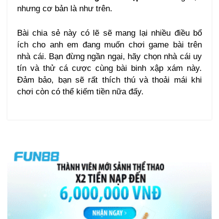
nhưng cơ bản là như trên.
Bài chia sẻ này có lẽ sẽ mang lại nhiều điều bổ
ích cho anh em đang muốn chơi game bài trên
nhà cái. Bạn đừng ngần ngại, hãy chọn nhà cái uy
tín và thử cá cược cùng bài binh xập xám này.
Đảm bảo, bạn sẽ rất thích thú và thoải mái khi
chơi còn có thể kiếm tiền nữa đấy.