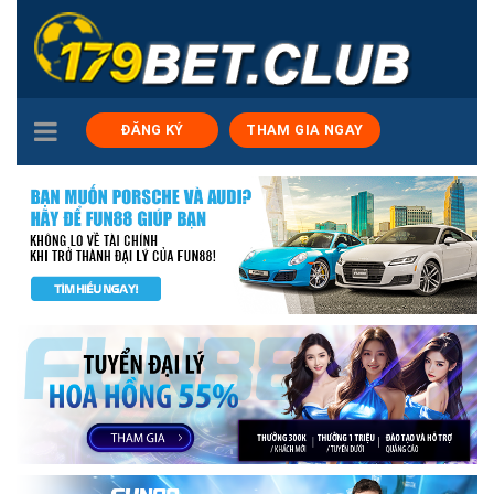
TOGGLE
ĐĂNG KÝ
THAM GIA NGAY
NAVIGATION