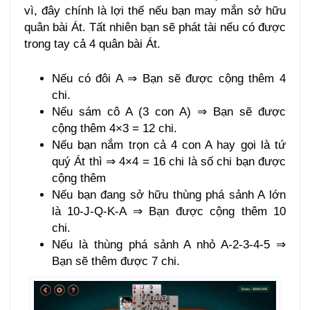
vì, đây chính là lợi thế nếu bạn may mắn sở hữu
quân bài Át. Tất nhiên bạn sẽ phát tài nếu có được
trong tay cả 4 quân bài Át.
Nếu có đôi A ⇒ Bạn sẽ được cộng thêm 4
chi.
Nếu sám cô A (3 con A) ⇒ Bạn sẽ được
cộng thêm 4×3 = 12 chi.
Nếu bạn nắm trọn cả 4 con A hay gọi là tứ
quý Át thì ⇒ 4×4 = 16 chi là số chi bạn được
cộng thêm
Nếu bạn đang sở hữu thùng phá sảnh A lớn
là 10-J-Q-K-A ⇒ Bạn được cộng thêm 10
chi.
Nếu là thùng phá sảnh A nhỏ A-2-3-4-5 ⇒
Bạn sẽ thêm được 7 chi.