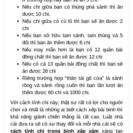
Nếu chi giữa bạn có thùng phá sảnh thì ăn
được 10 chi.
Nếu chi giữa có cù lũ thì bạn sẽ ăn được 2
chi
Nếu bạn sở hữu tam sảnh, tam thùng và 5
đôi thì bạn ăn thêm được 6 chi
Nếu may mắn hơn là bạn có 12 quân bài
đồng chất thì bạn sẽ ăn được 12 chi
Nếu có cả 13 quân bài đồng chất thì bạn sẽ
ăn được 26 chi
Riêng trường hợp “thần tài gõ cửa” là sảnh
rồng và sảnh rồng cuốn thì bạn lần lượt ăn
thêm được 60 chi và 1000 chi.
Với cách tính chi này, thật sự rất có lợi cho người
chơi và nhất là những ai biết cách xếp bài binh thì
khả năng giành chiến thắng là rất cao. Luật nhà
cái đưa ra sẽ có sự thay đổi và mỗi nhà cái sẽ có
cách tính chi trong binh xập xám
sáng tạo