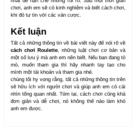
nhất để hạn chế những rủi ro. Sau một thời gian
chơi, anh em sẽ có kinh nghiệm và biết cách chơi,
khi đó tự tin với các ván cược.
Kết luận
Tất cả những thông tin về bài viết này để nói rõ về
cách chơi Roulette
, những luật chơi cơ bản và
một số lưu ý mà anh em nên biết. Nếu bạn đang tò
mò, muốn tham gia thì hãy nhanh tay tạo cho
mình một tài khoản và tham gia nhé.
chúng tôi hy vọng rằng, tất cả những thông tin trên
sẽ hữu ích với người chơi và giúp anh em có cái
nhìn tổng quan nhất. Tóm lại, cách chơi cũng khá
đơn giản và dễ chơi, nó không thể nào làm khó
anh em được.