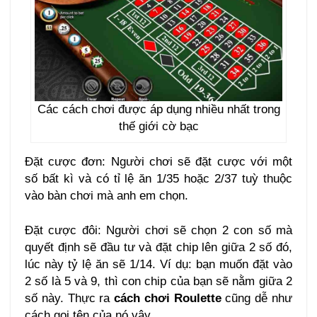
Các cách chơi được áp dụng nhiều nhất trong
thế giới cờ bạc
Đặt cược đơn: Người chơi sẽ đặt cược với một
số bất kì và có tỉ lệ ăn 1/35 hoặc 2/37 tuỳ thuộc
vào bàn chơi mà anh em chọn.
Đặt cược đôi: Người chơi sẽ chọn 2 con số mà
quyết định sẽ đầu tư và đặt chip lên giữa 2 số đó,
lúc này tỷ lệ ăn sẽ 1/14. Ví dụ: bạn muốn đặt vào
2 số là 5 và 9, thì con chip của bạn sẽ nằm giữa 2
số này. Thực ra
cách chơi Roulette
cũng dễ như
cách gọi tên của nó vậy.