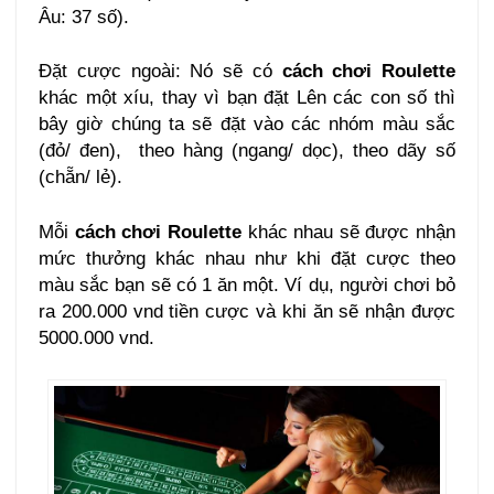
Âu: 37 số).
Đặt cược ngoài: Nó sẽ có
cách chơi Roulette
khác một xíu, thay vì bạn đặt Lên các con số thì
bây giờ chúng ta sẽ đặt vào các nhóm màu sắc
(đỏ/ đen), theo hàng (ngang/ dọc), theo dãy số
(chẵn/ lẻ).
Mỗi
cách chơi Roulette
khác nhau sẽ được nhận
mức thưởng khác nhau như khi đặt cược theo
màu sắc bạn sẽ có 1 ăn một. Ví dụ, người chơi bỏ
ra 200.000 vnd tiền cược và khi ăn sẽ nhận được
5000.000 vnd.