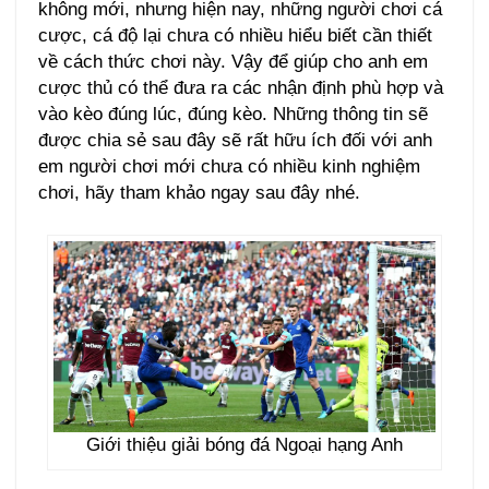
không mới, nhưng hiện nay, những người chơi cá
cược, cá độ lại chưa có nhiều hiểu biết cần thiết
về cách thức chơi này. Vậy để giúp cho anh em
cược thủ có thể đưa ra các nhận định phù hợp và
vào kèo đúng lúc, đúng kèo. Những thông tin sẽ
được chia sẻ sau đây sẽ rất hữu ích đối với anh
em người chơi mới chưa có nhiều kinh nghiệm
chơi, hãy tham khảo ngay sau đây nhé.
Giới thiệu giải bóng đá Ngoại hạng Anh