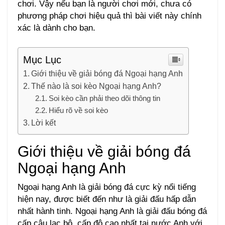
chơi. Vậy nếu bạn là người chơi mới, chưa có
phương pháp chơi hiệu quả thì bài viết này chính
xác là dành cho bạn.
Mục Lục
Giới thiệu về giải bóng đá Ngoại hạng Anh
Thế nào là soi kèo Ngoại hạng Anh?
Soi kèo cần phải theo dõi thông tin
Hiểu rõ về soi kèo
Lời kết
Giới thiệu về giải bóng đá
Ngoại hạng Anh
Ngoại hạng Anh là giải bóng đá cực kỳ nổi tiếng
hiện nay, được biết đến như là giải đấu hấp dẫn
nhất hành tinh. Ngoại hạng Anh là giải đấu bóng đá
cấp câu lạc bộ, cấp độ cao nhất tại nước Anh với