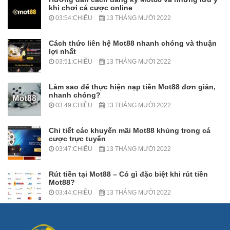
khi chơi cá cược online
03:54:CHIỀU
13 THÁNG MƯỜI 2022
Cách thức liên hệ Mot88 nhanh chóng và thuận
lợi nhất
03:51:CHIỀU
13 THÁNG MƯỜI 2022
Làm sao để thực hiện nạp tiền Mot88 đơn giản,
nhanh chóng?
03:49:CHIỀU
13 THÁNG MƯỜI 2022
Chi tiết các khuyến mãi Mot88 khủng trong cá
cược trực tuyến
03:47:CHIỀU
13 THÁNG MƯỜI 2022
Rút tiền tại Mot88 – Có gì đặc biệt khi rút tiền
Mot88?
03:44:CHIỀU
13 THÁNG MƯỜI 2022