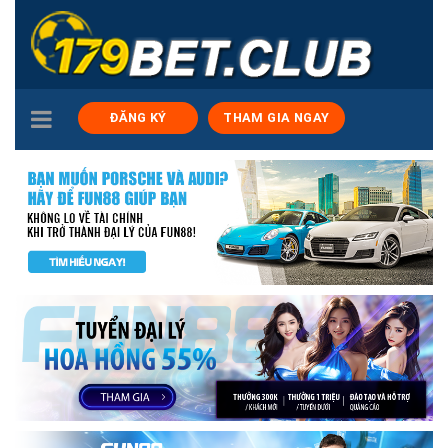
TOGGLE
ĐĂNG KÝ
THAM GIA NGAY
NAVIGATION