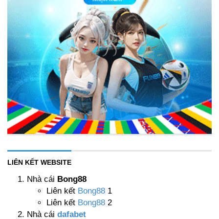
LIÊN KẾT WEBSITE
Nhà cái
Bong88
Liên kết
Bong88
1
Liên kết
Bong88
2
Nhà cái
dafabet