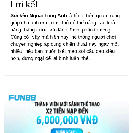
Lời kết
Soi kèo Ngoại hạng Anh
là hình thức quan trọng
giúp cho anh em cược thủ có thể nâng cao khả
năng thắng cược và dành được phần thưởng.
Cũng bởi vậy mà hiện nay, hệ thống người chơi
chuyên nghiệp áp dụng chiến thuật này ngày một
nhiều, nếu bạn muốn biết mẹo soi cầu cao siêu
hơn, đừng ngại để lại bình luận nhé.