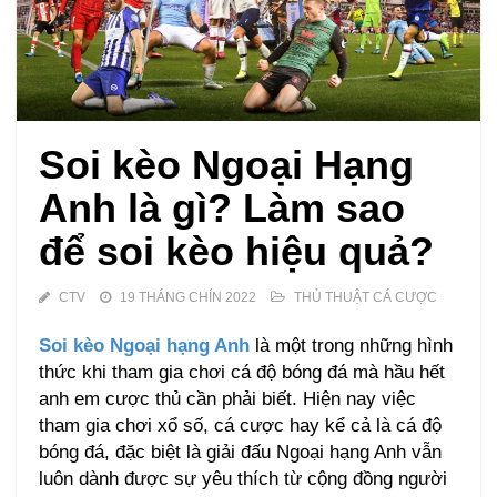
Soi kèo Ngoại Hạng
Anh là gì? Làm sao
để soi kèo hiệu quả?
CTV
19 THÁNG CHÍN 2022
THỦ THUẬT CÁ CƯỢC
Soi kèo Ngoại hạng Anh
là một trong những hình
thức khi tham gia chơi cá độ bóng đá mà hầu hết
anh em cược thủ cần phải biết. Hiện nay việc
tham gia chơi xổ số, cá cược hay kể cả là cá độ
bóng đá, đặc biệt là giải đấu Ngoại hạng Anh vẫn
luôn dành được sự yêu thích từ cộng đồng người