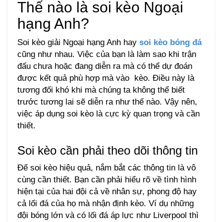
Thế nào là soi kèo Ngoại
hạng Anh?
Soi kèo giải Ngoại hạng Anh hay
soi kèo bóng đá
cũng như nhau. Việc của bạn là làm sao khi trận
đấu chưa hoặc đang diễn ra mà có thể dự đoán
được kết quả phù hợp mà vào kèo. Điều này là
tương đối khó khi mà chúng ta không thể biết
trước tương lai sẽ diễn ra như thế nào. Vậy nên,
việc áp dụng soi kèo là cực kỳ quan trọng và cần
thiết.
Soi kèo cần phải theo dõi thông tin
Để soi kèo hiệu quả, nắm bắt các thông tin là vô
cùng cần thiết. Bạn cần phải hiểu rõ về tình hình
hiện tại của hai đội cả về nhân sự, phong độ hay
cả lối đá của họ mà nhận định kèo. Ví dụ những
đội bóng lớn và có lối đá áp lực như Liverpool thì