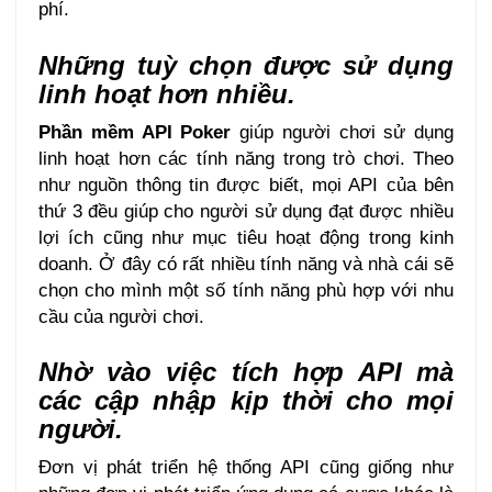
phí.
Những tuỳ chọn được sử dụng
linh hoạt hơn nhiều.
Phần mềm API Poker
giúp người chơi sử dụng
linh hoạt hơn các tính năng trong trò chơi. Theo
như nguồn thông tin được biết, mọi API của bên
thứ 3 đều giúp cho người sử dụng đạt được nhiều
lợi ích cũng như mục tiêu hoạt động trong kinh
doanh. Ở đây có rất nhiều tính năng và nhà cái sẽ
chọn cho mình một số tính năng phù hợp với nhu
cầu của người chơi.
Nhờ vào việc tích hợp API mà
các cập nhập kịp thời cho mọi
người.
Đơn vị phát triển hệ thống API cũng giống như