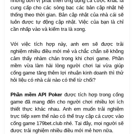
những đơn vị phát triển ứng dụng cá cược khác là
cung cấp cho các sòng bạc các bản cập nhật hệ
thống theo thời gian. Bản cập nhật của nhà cái sẽ
luôn được tự động cập nhật. Việc của bạn là chỉ
cần nhấp vào và kiểm tra là xong.
Với việc tích hợp này, anh em sẽ được trải
nghiệm nhiều điều mới mẻ và chắc chắn sẽ không
cảm thấy nhàm chán trong khi chơi game. Phần
mềm vừa làm hài lòng người chơi lại vừa giúp
cổng game tăng thêm lợi nhuận kinh doanh thì thử
hỏi liệu có nhà cái nào có thể từ chối?
Phần mềm API Poker
được tích hợp trong cổng
game đã mang đến cho người chơi nhiều lợi ích
thiết thực khác nhau. Anh em muốn trải nghiệm
trực tiếp xem thế nào có thể truy cập cá cược vào
cổng game 179bet.club nhé. Tại đây, mọi người sẽ
được trải nghiệm nhiều điều mới mẻ hơn nữa.