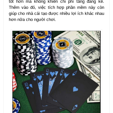
tốt hơn mà không khiến chi phí tăng đáng kể.
Thêm vào đó, việc tích hợp phần mềm này còn
giúp cho nhà cái tạo được nhiều lợi ích khác nhau
hơn nữa cho người chơi.