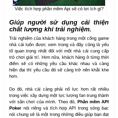
Việc tích hợp phần mềm Api sẽ có lợi ích gì?
Giúp người sử dụng cải thiện
chất lượng khi trải nghiệm.
Trải nghiệm của khách hàng trong một cổng game
nhà cái luôn được xem trọng và đây cũng là yếu
tố quan trọng nhất đối với một nhà cái cung cấp
trò chơi giải trí. Hơn nữa, khách hàng ở từng thời
điểm sẽ có những yêu cầu khác nhau và càng
hiện đại thì yêu cầu đó sẽ càng trở nên khắt khe
hơn.
Do đó, nhà cái càng phải nổ lực hơn rất nhiều
trong việc xây dựng một lực lượng fan trung thành
với sân chơi của mình. Theo đó,
Phần mềm API
Poker
nói riêng và tích hợp API trong sòng bạc
nói chung sẽ là một trong những điều giúp bạn đạt