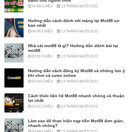
dành cho người chơi
04:08:CHIỀU
13 THÁNG MƯỜI 2022
Hướng dẫn cách đánh vét máng tại Mot88 cơ
bản nhất
04:06:CHIỀU
13 THÁNG MƯỜI 2022
Nhà cái mot88 là gì? Hướng dẫn đánh bài tại
mot88
03:56:CHIỀU
13 THÁNG MƯỜI 2022
Hướng dẫn cách đăng ký Mot88 và những lưu ý
khi chơi cá cược online
03:54:CHIỀU
13 THÁNG MƯỜI 2022
Cách thức liên hệ Mot88 nhanh chóng và thuận
lợi nhất
03:51:CHIỀU
13 THÁNG MƯỜI 2022
Làm sao để thực hiện nạp tiền Mot88 đơn giản,
nhanh chóng?
03:49:CHIỀU
13 THÁNG MƯỜI 2022