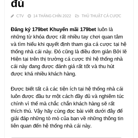
đủ
CTV
14 THÁNG CHÍN 2022
THỦ THUẬT CÁ CƯỢC
Đăng ký 179bet Khuyến mãi 179bet
luôn là
những từ khóa được rất nhiều tay chơi quan tâm
và tìm hiểu khi quyết định tham gia cá cược tại hệ
thống nhà cái này. Đó cũng là điều đơn giản Bởi lẽ
Hiện tại trên thị trường cá cược thì hệ thống nhà
cái này đang được đánh giá rất tốt và thu hút
được khá nhiều khách hàng.
Được biết tất cả các tiện ích tại hệ thống nhà cái
luôn được đầu tư một cách đầy đủ và nghiêm túc
chính vì thế mà chắc chắn khách hàng sẽ rất
thích thú. Vậy hãy cùng đọc bài viết dưới đây để
giải đáp những tò mò của bạn về những thông tin
liên quan đến hệ thống nhà cái này.