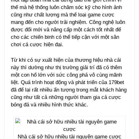
thế mà hệ thống luôn chăm sóc kỹ cho hình ảnh
cũng như chất lượng mà thể loại game cược
mang đến cho người trải nghiệm. Công nghệ luôn
được đổi mới và nâng cấp một cách tốt nhất để
cho các chiến binh có thể tiếp cận với một sân
chơi cá cược hiện đại.
Từ khi có sự xuất hiện của thương hiệu nhà cái
này thì dường như thị trường giải trí đã có thêm
một con hổ lớn với sức công phá vô cùng mãnh
liệt. Quá trình hoạt động và phát triển của 179bet
đã để lại rất nhiều ấn tượng trong mắt khách hàng
cũng như tất cả những người tham gia cá cược
bóng đá và nhiều hình thức khác.
Nhà cái sở hữu nhiều tài nguyên game cược