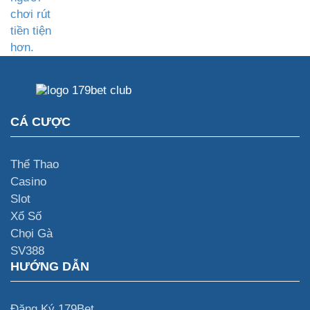
CÁ CƯỢC
Thể Thao
Casino
Slot
Xổ Số
Chọi Gà
SV388
HƯỚNG DẪN
Đăng Ký 179Bet