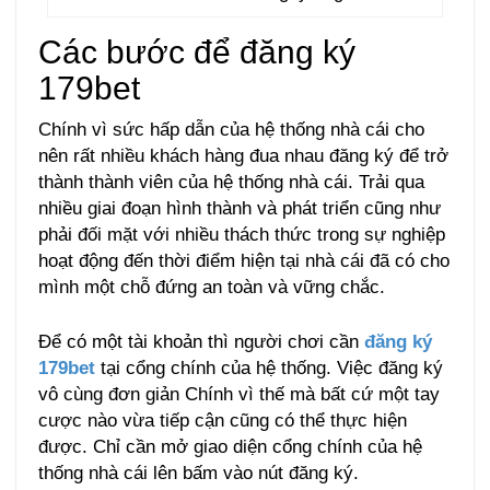
Các bước để đăng ký
179bet
Chính vì sức hấp dẫn của hệ thống nhà cái cho
nên rất nhiều khách hàng đua nhau đăng ký để trở
thành thành viên của hệ thống nhà cái. Trải qua
nhiều giai đoạn hình thành và phát triển cũng như
phải đối mặt với nhiều thách thức trong sự nghiệp
hoạt động đến thời điểm hiện tại nhà cái đã có cho
mình một chỗ đứng an toàn và vững chắc.
Để có một tài khoản thì người chơi cần
đăng ký
179bet
tại cổng chính của hệ thống. Việc đăng ký
vô cùng đơn giản Chính vì thế mà bất cứ một tay
cược nào vừa tiếp cận cũng có thể thực hiện
được. Chỉ cần mở giao diện cổng chính của hệ
thống nhà cái lên bấm vào nút đăng ký.