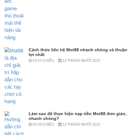
Cách thức liên hệ Mot88 nhanh chóng và thuận
lợi nhất
03:51:CHIỀU
13 THÁNG MƯỜI 2022
Làm sao để thực hiện nạp tiền Mot88 đơn giản,
nhanh chóng?
03:49:CHIỀU
13 THÁNG MƯỜI 2022